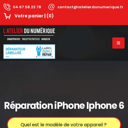
04 67 56 23 78
contact@latelierdunumerique.fr
Votre panier | (
0
)
Réparation iPhone Iphone 6